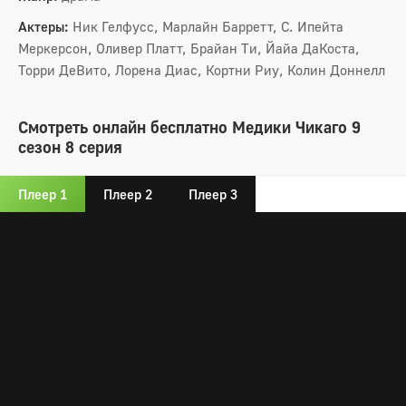
Актеры:
Ник Гелфусс, Марлайн Барретт, С. Ипейта
Меркерсон, Оливер Платт, Брайан Ти, Йайа ДаКоста,
Торри ДеВито, Лорена Диас, Кортни Риу, Колин Доннелл
Смотреть онлайн бесплатно Медики Чикаго 9
сезон 8 серия
Плеер 1
Плеер 2
Плеер 3