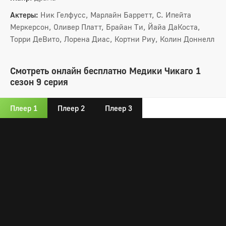
Актеры:
Ник Гелфусс, Марлайн Барретт, С. Ипейта
Меркерсон, Оливер Платт, Брайан Ти, Йайа ДаКоста,
Торри ДеВито, Лорена Диас, Кортни Риу, Колин Доннелл
Смотреть онлайн бесплатно Медики Чикаго 1
сезон 9 серия
Плеер 1
Плеер 2
Плеер 3