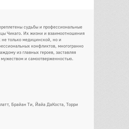
переплетены судьбы и профессиональные
ицы Чикаго. Их жизни и взаимоотношения
 не только медицинской, но и
офессиональных конфликтов, многогранно
аждому из главных героев, заставляя
х мужеством и самоотверженностью.
он
 серия
2 серия
3 серия
 серия
5 серия
6 серия
 серия
8 серия
9 серия
0 серия
11 серия
12 серия
латт, Брайан Ти, Йайа ДаКоста, Торри
3 серия
14 серия
15 серия
6 серия
17 серия
18 серия