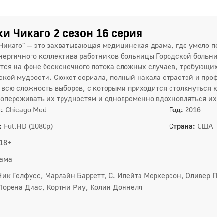
и Чикаго 2 сезон 16 серия
Чикаго" — это захватывающая медицинская драма, где умело 
нергичного коллектива работников больницы Городской больн
тся на фоне бесконечного потока сложных случаев, требующих
ской мудрости. Сюжет сериала, полный накала страстей и пр
 всю сложность выборов, с которыми приходится столкнуться к
сопереживать их трудностям и одновременно вдохновляться и
1 сез
:
Chicago Med
Год:
2016
1
:
FullHD (1080p)
Страна:
США
4
18+
7
ама
1
Ник Гелфусс, Марлайн Барретт, С. Ипейта Меркерсон, Оливер П
Лорена Диас, Кортни Риу, Колин Доннелл
1
1