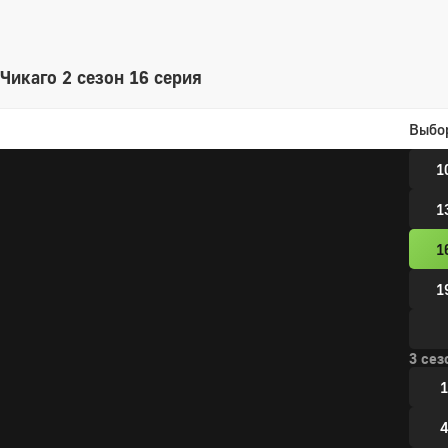
2 сез
1
Чикаго 2 сезон 16 серия
4
Выбо
7
1
1
1
1
3 сез
1
4