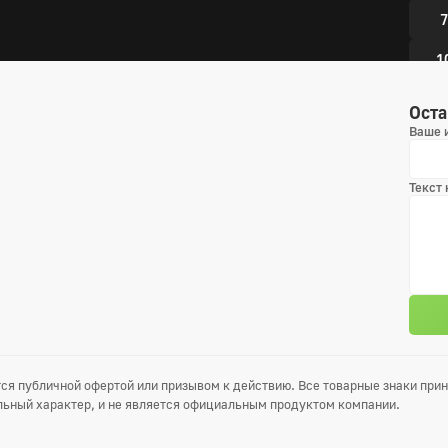
7
1
1
Оста
Ваше 
1
Текст
4 сез
1
4
7
1
ся публичной офертой или призывом к действию. Все товарные знаки пр
1
ьный характер, и не является официальным продуктом компании.
1