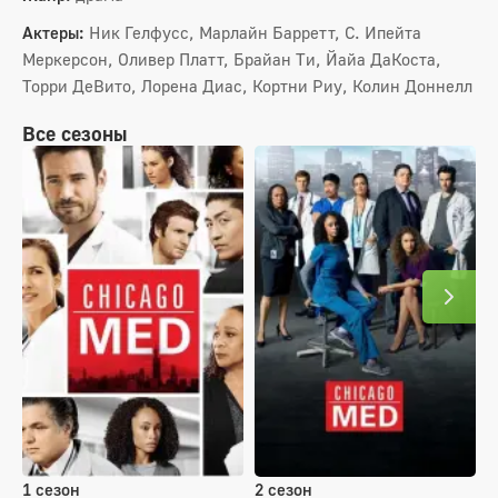
Актеры:
Ник Гелфусс, Марлайн Барретт, С. Ипейта
Меркерсон, Оливер Платт, Брайан Ти, Йайа ДаКоста,
Торри ДеВито, Лорена Диас, Кортни Риу, Колин Доннелл
Все сезоны
1 сезон
2 сезон
3