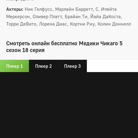
Актеры:
Ник Гелфусс, Марлайн Барретт, С. Ипейта
Меркерсон, Оливер Платт, Брайан Ти, Йайа ДаКоста,
Торри ДеВито, Лорена Диас, Кортни Риу, Колин Доннелл
Смотреть онлайн бесплатно Медики Чикаго 5
сезон 18 серия
Плеер 1
Плеер 2
Плеер 3