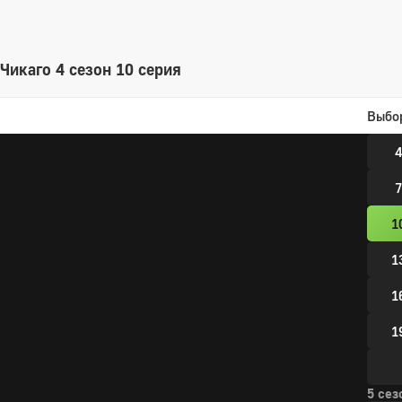
1
Чикаго 4 сезон 10 серия
4 сез
Выбо
1
4
7
1
1
1
1
5 сез