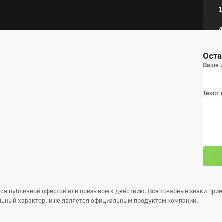
1
4
7
Оста
Ваше 
1
1
Текст
1
6 сез
1
4
ся публичной офертой или призывом к действию. Все товарные знаки пр
7
ьный характер, и не является официальным продуктом компании.
1