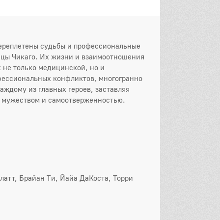
 серия
8 серия
9 серия
0 серия
11 серия
12 серия
переплетены судьбы и профессиональные
3 серия
14 серия
15 серия
ицы Чикаго. Их жизни и взаимоотношения
 не только медицинской, но и
6 серия
17 серия
18 серия
офессиональных конфликтов, многогранно
аждому из главных героев, заставляя
9 серия
20 серия
21 серия
х мужеством и самоотверженностью.
22 серия
23 серия
он
 серия
2 серия
3 серия
 серия
5 серия
6 серия
 серия
8 серия
9 серия
латт, Брайан Ти, Йайа ДаКоста, Торри
0 серия
11 серия
12 серия
3 серия
14 серия
15 серия