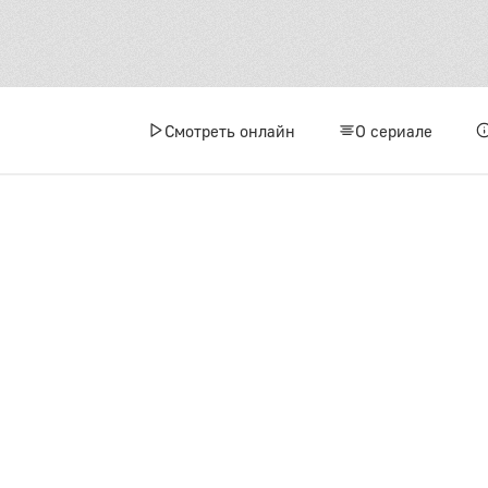
1 сез
Смотреть онлайн
О сериале
1
4
7
1
1
1
2 сез
1
4