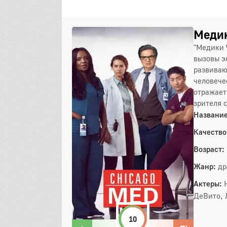
Медик
"Медики 
вызовы э
развиваю
человече
отражает
зрителя 
Название
Качество
Возраст:
Жанр:
др
Актеры:
ДеВито, 
10