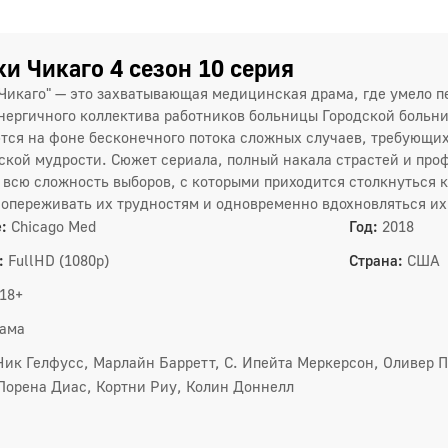
7
1
и Чикаго 4 сезон 10 серия
Чикаго" — это захватывающая медицинская драма, где умело 
1
нергичного коллектива работников больницы Городской больн
тся на фоне бесконечного потока сложных случаев, требующих
1
ской мудрости. Сюжет сериала, полный накала страстей и пр
 всю сложность выборов, с которыми приходится столкнуться к
1
сопереживать их трудностям и одновременно вдохновляться и
:
Chicago Med
Год:
2018
3 сез
:
FullHD (1080p)
Страна:
США
1
18+
4
ама
7
Ник Гелфусс, Марлайн Барретт, С. Ипейта Меркерсон, Оливер П
Лорена Диас, Кортни Риу, Колин Доннелл
1
1