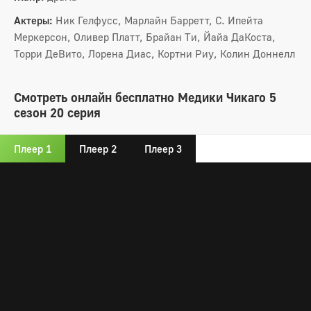
Актеры:
Ник Гелфусс, Марлайн Барретт, С. Ипейта
Меркерсон, Оливер Платт, Брайан Ти, Йайа ДаКоста,
Торри ДеВито, Лорена Диас, Кортни Риу, Колин Доннелл
Смотреть онлайн бесплатно Медики Чикаго 5
сезон 20 серия
Плеер 1
Плеер 2
Плеер 3