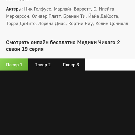
Актеры:
Ник Гелфусс, Марлайн Барретт, С. Ипейта
Меркерсон, Оливер Платт, Брайан Ти, Йайа ДаКоста,
Торри ДеВито, Лорена Диас, Кортни Риу, Колин Доннелл
Смотреть онлайн бесплатно Медики Чикаго 2
сезон 19 серия
Плеер 1
Плеер 2
Плеер 3