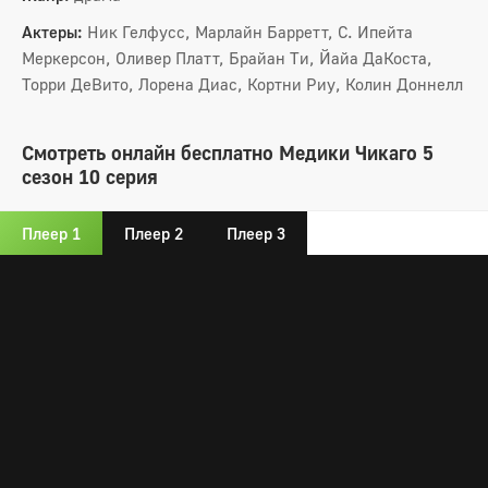
Актеры:
Ник Гелфусс, Марлайн Барретт, С. Ипейта
Меркерсон, Оливер Платт, Брайан Ти, Йайа ДаКоста,
Торри ДеВито, Лорена Диас, Кортни Риу, Колин Доннелл
Смотреть онлайн бесплатно Медики Чикаго 5
сезон 10 серия
Плеер 1
Плеер 2
Плеер 3