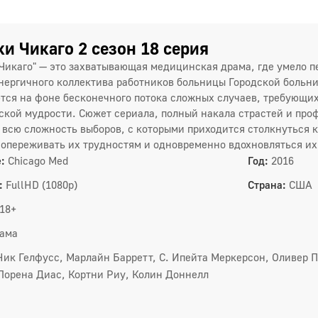
и Чикаго 2 сезон 18 серия
Чикаго" — это захватывающая медицинская драма, где умело 
нергичного коллектива работников больницы Городской больн
тся на фоне бесконечного потока сложных случаев, требующих
ской мудрости. Сюжет сериала, полный накала страстей и пр
 всю сложность выборов, с которыми приходится столкнуться к
сопереживать их трудностям и одновременно вдохновляться и
1 сез
:
Chicago Med
Год:
2016
1
:
FullHD (1080p)
Страна:
США
4
18+
7
ама
1
Ник Гелфусс, Марлайн Барретт, С. Ипейта Меркерсон, Оливер П
Лорена Диас, Кортни Риу, Колин Доннелл
1
1