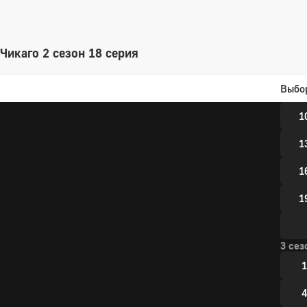
2 сез
1
Чикаго 2 сезон 18 серия
4
Выбо
7
1
1
1
1
3 сез
1
4