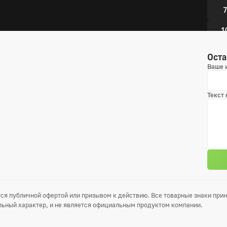
7
1
1
Оста
Ваше 
1
Текст
4 сез
1
4
7
1
ся публичной офертой или призывом к действию. Все товарные знаки пр
1
ьный характер, и не является официальным продуктом компании.
1