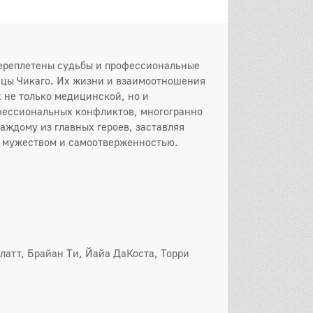
переплетены судьбы и профессиональные
ицы Чикаго. Их жизни и взаимоотношения
 не только медицинской, но и
офессиональных конфликтов, многогранно
аждому из главных героев, заставляя
х мужеством и самоотверженностью.
он
 серия
2 серия
3 серия
 серия
5 серия
6 серия
 серия
8 серия
9 серия
0 серия
11 серия
12 серия
латт, Брайан Ти, Йайа ДаКоста, Торри
3 серия
14 серия
15 серия
6 серия
17 серия
18 серия