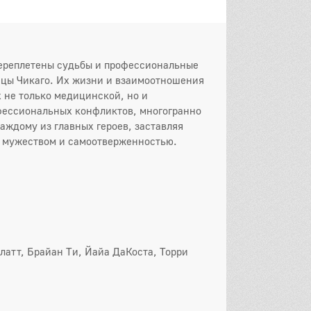
переплетены судьбы и профессиональные
ицы Чикаго. Их жизни и взаимоотношения
 не только медицинской, но и
офессиональных конфликтов, многогранно
он
аждому из главных героев, заставляя
 серия
2 серия
3 серия
х мужеством и самоотверженностью.
 серия
5 серия
6 серия
 серия
8 серия
9 серия
0 серия
11 серия
12 серия
3 серия
14 серия
15 серия
латт, Брайан Ти, Йайа ДаКоста, Торри
6 серия
17 серия
18 серия
он