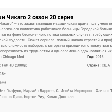
и Чикаго 2 сезон 20 серия
Чикаго" — это захватывающая медицинская драма, где умело 
нергичного коллектива работников больницы Городской больн
тся на фоне бесконечного потока сложных случаев, требующих
ской мудрости. Сюжет сериала, полный накала страстей и пр
1 сез
 всю сложность выборов, с которыми приходится столкнуться к
1
сопереживать их трудностям и одновременно вдохновляться и
:
Chicago Med
Год:
2016
4
:
FullHD (1080p)
Страна:
США
7
18+
1
ама
1
Ник Гелфусс, Марлайн Барретт, С. Ипейта Меркерсон, Оливер П
Лорена Диас, Кортни Риу, Колин Доннелл
1
2 сез