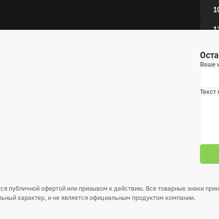
1
1
1
Оста
Ваше 
4 сез
Текст
1
4
7
1
1
ся публичной офертой или призывом к действию. Все товарные знаки пр
1
ьный характер, и не является официальным продуктом компании.
1