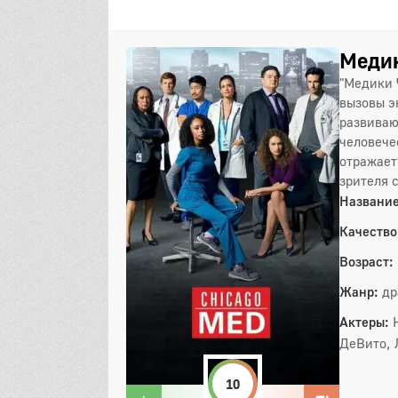
Медик
"Медики 
вызовы э
развиваю
человече
отражает
зрителя 
Название
Качество
Возраст:
Жанр:
др
Актеры:
ДеВито, 
10