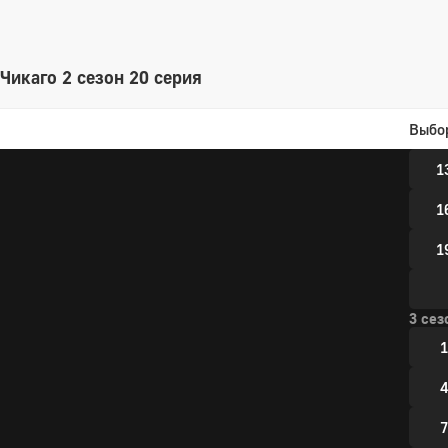
1
4
Чикаго 2 сезон 20 серия
7
Выбо
1
1
1
1
3 сез
1
4
7