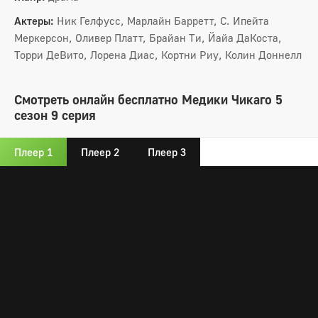
Актеры:
Ник Гелфусс, Марлайн Барретт, С. Ипейта
Меркерсон, Оливер Платт, Брайан Ти, Йайа ДаКоста,
Торри ДеВито, Лорена Диас, Кортни Риу, Колин Доннелл
Смотреть онлайн бесплатно Медики Чикаго 5
сезон 9 серия
Плеер 1
Плеер 2
Плеер 3