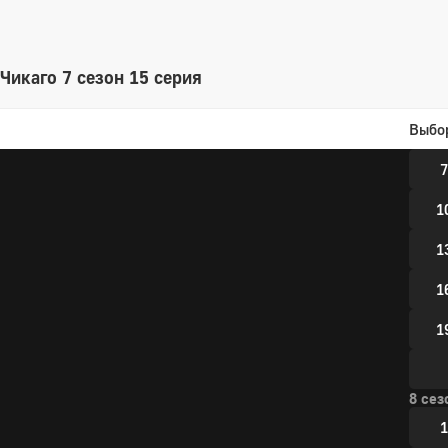
7 сез
Чикаго 7 сезон 15 серия
1
Выбо
4
7
1
1
1
1
8 сез
1