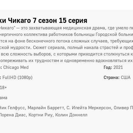
4
7
и Чикаго 7 сезон 15 серия
Чикаго" — это захватывающая медицинская драма, где умело 
1
нергичного коллектива работников больницы Городской больн
тся на фоне бесконечного потока сложных случаев, требующих
1
ской мудрости. Сюжет сериала, полный накала страстей и пр
 всю сложность выборов, с которыми приходится столкнуться к
1
сопереживать их трудностям и одновременно вдохновляться и
:
Chicago Med
Год:
2021
6 сез
:
FullHD (1080p)
Страна:
США
1
18+
4
ама
7
Ник Гелфусс, Марлайн Барретт, С. Ипейта Меркерсон, Оливер П
Лорена Диас, Кортни Риу, Колин Доннелл
1
1