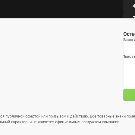
4
7
1
Оста
Ваше 
1
1
Текст
1
9 сез
1
4
ся публичной офертой или призывом к действию. Все товарные знаки пр
7
ьный характер, и не является официальным продуктом компании.
1