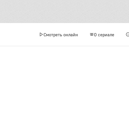
4 сез
1
Смотреть онлайн
О сериале
4
7
1
1
1
1
5 сез
1