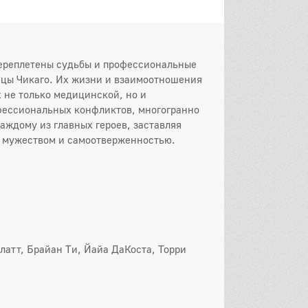
 серия
5 серия
6 серия
 серия
8 серия
9 серия
переплетены судьбы и профессиональные
0 серия
11 серия
12 серия
ицы Чикаго. Их жизни и взаимоотношения
 не только медицинской, но и
3 серия
14 серия
15 серия
офессиональных конфликтов, многогранно
аждому из главных героев, заставляя
6 серия
17 серия
18 серия
х мужеством и самоотверженностью.
19 серия
20 серия
он
 серия
2 серия
3 серия
 серия
5 серия
6 серия
 серия
8 серия
9 серия
латт, Брайан Ти, Йайа ДаКоста, Торри
0 серия
11 серия
12 серия
3 серия
14 серия
15 серия