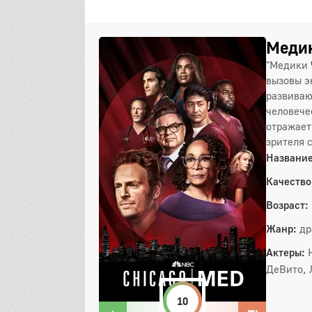
Медик
"Медики 
вызовы э
развиваю
человече
отражает
зрителя 
Название
Качество
Возраст:
Жанр:
др
Актеры:
ДеВито, 
10