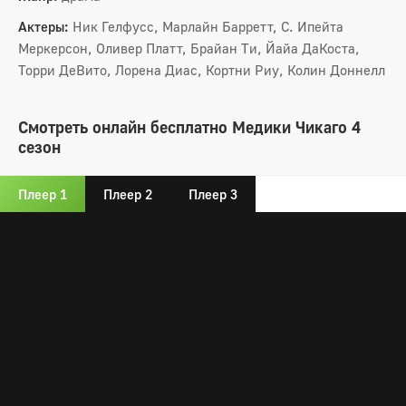
Актеры:
Ник Гелфусс, Марлайн Барретт, С. Ипейта
Меркерсон, Оливер Платт, Брайан Ти, Йайа ДаКоста,
Торри ДеВито, Лорена Диас, Кортни Риу, Колин Доннелл
Смотреть онлайн бесплатно Медики Чикаго 4
сезон
Плеер 1
Плеер 2
Плеер 3