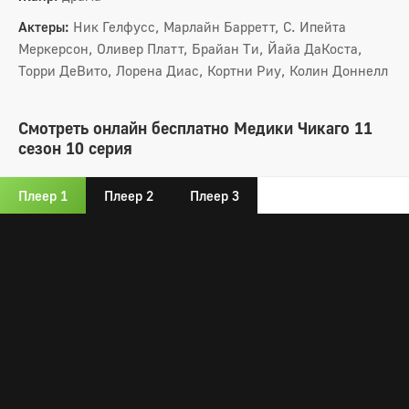
Актеры:
Ник Гелфусс, Марлайн Барретт, С. Ипейта
Меркерсон, Оливер Платт, Брайан Ти, Йайа ДаКоста,
Торри ДеВито, Лорена Диас, Кортни Риу, Колин Доннелл
Смотреть онлайн бесплатно Медики Чикаго 11
сезон 10 серия
Плеер 1
Плеер 2
Плеер 3