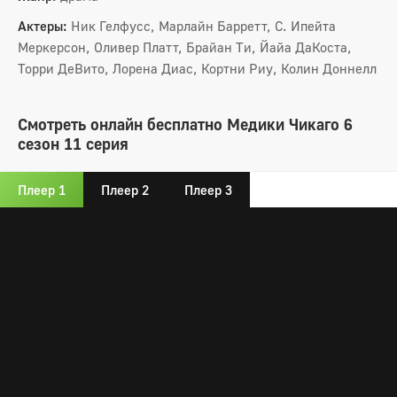
Актеры:
Ник Гелфусс, Марлайн Барретт, С. Ипейта
Меркерсон, Оливер Платт, Брайан Ти, Йайа ДаКоста,
Торри ДеВито, Лорена Диас, Кортни Риу, Колин Доннелл
Смотреть онлайн бесплатно Медики Чикаго 6
сезон 11 серия
Плеер 1
Плеер 2
Плеер 3